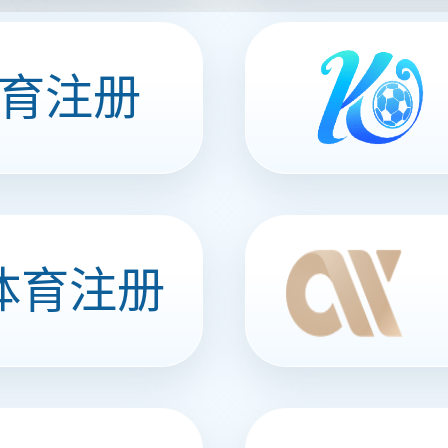
付之东流。据悉，在即将到来的7月集训初期，武磊将不会直接
明确表示，会绝对尊重医疗团队的意见，宁可让武磊在部分非关键
负责的态度，远比一时的战绩更重要。
胜利，也是国家队备战策略的一次重要转机。随着这位核心射手
要后续的训练安排科学合理，我们有理由期待他在7月后的赛场上