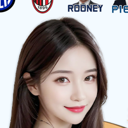
前，预计7月初可重返国家队集训
大利好。据最新消息，武磊此前因膝盖软骨磨损问题所进行的康
集训。这一消息对于即将在下半年迎来世预赛关键战役的中国队
与战术选择。