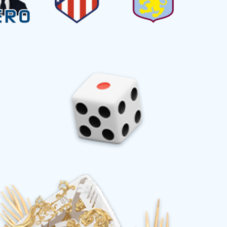
首页
/
体育资讯
复治疗，目前进度已大幅超越预期，若无意
而言，无疑是一剂强心针。这位核心射手的