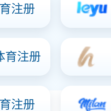
能否在2027
役，男子73公斤级这个曾经见证无...
言或需削减法
证实，这位20岁的小将已被确诊...
0.6秒，梅
斯车手拉塞尔执行了一次备受争议的...
户，选援标准